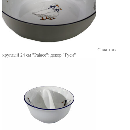
Салатник
круглый 24 см "Palace"; декор "Гуси"