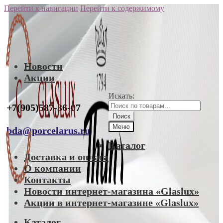
Перейти к навигации
Перейти к содержимому
Новости
Акции
Искать:
+7(905)587-36-07
Поиск
Меню
bda@porcelarus.ru
Каталог
Доставка и оплата
О компании
Контакты
Новости интернет-магазина «Glaslux»
Акции в интернет-магазине «Glaslux»
Каталог