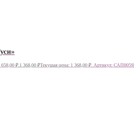
Гуси»
 658,00 ₽.
1 368,00
₽
Текущая цена: 1 368,00 ₽.
Артикул: САП0059