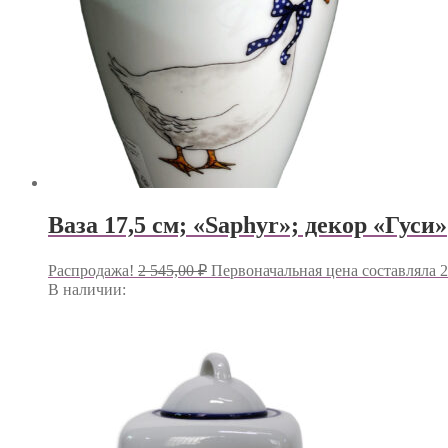
Ваза 17,5 см; «Saphyr»; декор «Гуси»
Распродажа!
2 545,00
₽
Первоначальная цена составляла 2
В наличии: