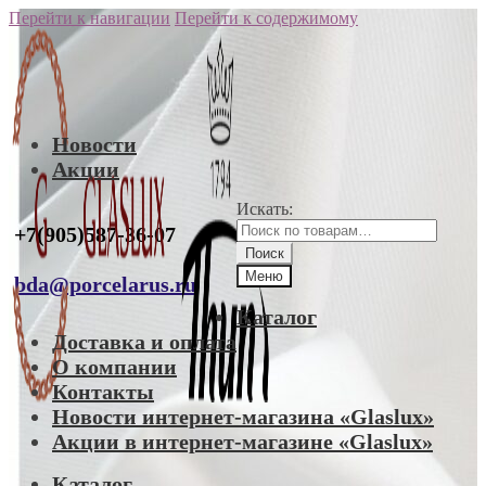
Перейти к навигации
Перейти к содержимому
Новости
Акции
Искать:
+7(905)587-36-07
Поиск
Меню
bda@porcelarus.ru
Каталог
Доставка и оплата
О компании
Контакты
Новости интернет-магазина «Glaslux»
Акции в интернет-магазине «Glaslux»
Каталог