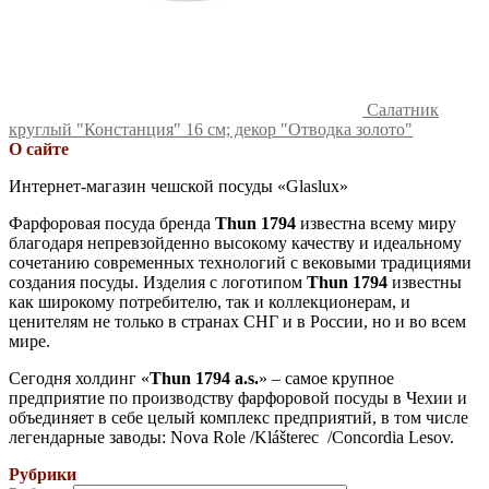
Салатник
круглый "Констанция" 16 см; декор "Отводка золото"
О сайте
Интернет-магазин чешской посуды «Glaslux»
Фарфоровая посуда бренда
Thun 1794
известна всему миру
благодаря непревзойденно высокому качеству и идеальному
сочетанию современных технологий с вековыми традициями
создания посуды. Изделия с логотипом
Thun 1794
известны
как широкому потребителю, так и коллекционерам, и
ценителям не только в странах СНГ и в России, но и во всем
мире.
Сегодня холдинг «
Thun 1794 a.s.
» – самое крупное
предприятие по производству фарфоровой посуды в Чехии и
объединяет в себе целый комплекс предприятий, в том числе
легендарные заводы: Nova Role /Klášterec /Concordia Lesov.
Рубрики