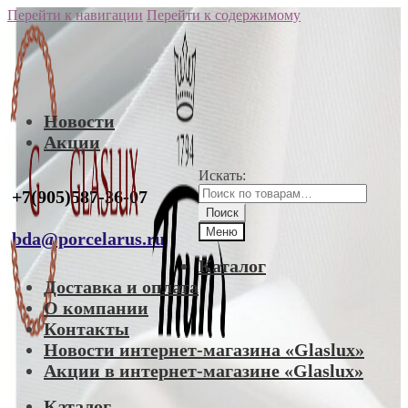
Перейти к навигации
Перейти к содержимому
Новости
Акции
Искать:
+7(905)587-36-07
Поиск
Меню
bda@porcelarus.ru
Каталог
Доставка и оплата
О компании
Контакты
Новости интернет-магазина «Glaslux»
Акции в интернет-магазине «Glaslux»
Каталог