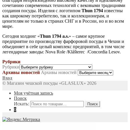
благодаря непревзойденно высокому качеству и идеальному
сочетанию современных технологий с вековыми традициями
создания посуды. Изделия с логотипом
Thun 1794
известны
как широкому потребителю, так и коллекционерам, и
ценителям не только в странах СНГ и в России, но и во всем
мире.
Сегодня холдинг «
Thun 1794 a.s.
» – самое крупное
предприятие по производству фарфоровой посуды в Чехии и
объединяет в себе целый комплекс предприятий, в том числе
легендарные заводы: Nova Role /Klášterec /Concordia Lesov.
Рубрики
Рубрики
Архивы новостей
Архивы новостей
Вход
© Магазин чешской посуды «GLASLUX» 2026
Моя учётная запись
Поиск
Искать:
Поиск
0