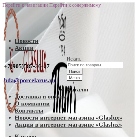
Перейти к навигации
Перейти к содержимому
Новости
Акции
Искать:
+7(905)587-36-07
Поиск
Меню
bda@porcelarus.ru
Каталог
Доставка и оплата
О компании
Контакты
Новости интернет-магазина «Glaslux»
Акции в интернет-магазине «Glaslux»
Каталог