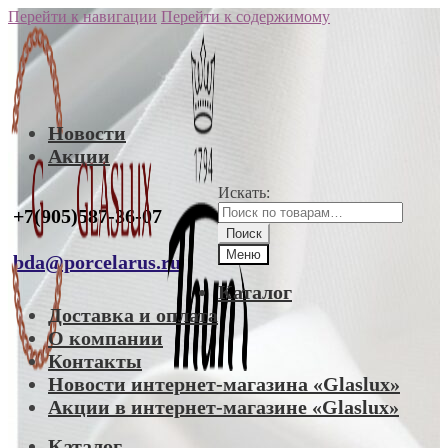
Перейти к навигации
Перейти к содержимому
Новости
Акции
Искать:
+7(905)587-36-07
Поиск
Меню
bda@porcelarus.ru
Каталог
Доставка и оплата
О компании
Контакты
Новости интернет-магазина «Glaslux»
Акции в интернет-магазине «Glaslux»
Каталог