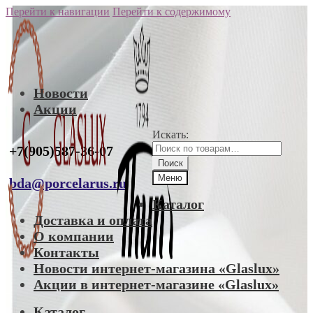
Перейти к навигации
Перейти к содержимому
Новости
Акции
Искать:
+7(905)587-36-07
Поиск
Меню
bda@porcelarus.ru
Каталог
Доставка и оплата
О компании
Контакты
Новости интернет-магазина «Glaslux»
Акции в интернет-магазине «Glaslux»
Каталог