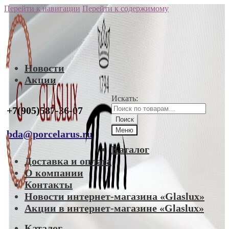
Перейти к навигации
Перейти к содержимому
Новости
Акции
Искать:
+7(905)587-36-07
Поиск
Меню
bda@porcelarus.ru
Каталог
Доставка и оплата
О компании
Контакты
Новости интернет-магазина «Glaslux»
Акции в интернет-магазине «Glaslux»
Каталог