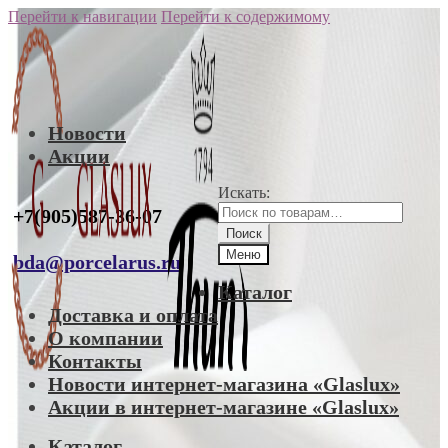
Перейти к навигации
Перейти к содержимому
Новости
Акции
Искать:
+7(905)587-36-07
Поиск
Меню
bda@porcelarus.ru
Каталог
Доставка и оплата
О компании
Контакты
Новости интернет-магазина «Glaslux»
Акции в интернет-магазине «Glaslux»
Каталог