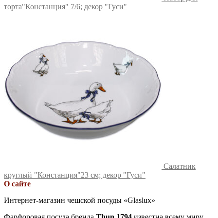
торта"Констанция" 7/6; декор "Гуси"
Салатник
круглый "Констанция"23 см; декор "Гуси"
О сайте
Интернет-магазин чешской посуды «Glaslux»
Фарфоровая посуда бренда
Thun 1794
известна всему миру