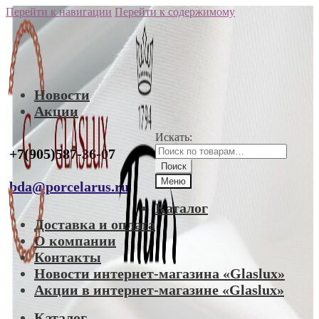
Перейти к навигации
Перейти к содержимому
Новости
Акции
Искать:
+7(905)587-36-07
Поиск
Меню
bda@porcelarus.ru
Каталог
Доставка и оплата
О компании
Контакты
Новости интернет-магазина «Glaslux»
Акции в интернет-магазине «Glaslux»
Каталог