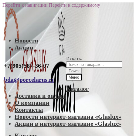
Перейти к навигации
Перейти к содержимому
Новости
Акции
Искать:
+7(905)587-36-07
Поиск
Меню
bda@porcelarus.ru
Каталог
Доставка и оплата
О компании
Контакты
Новости интернет-магазина «Glaslux»
Акции в интернет-магазине «Glaslux»
Каталог