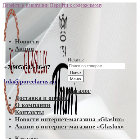
Перейти к навигации
Перейти к содержимому
Новости
Акции
Искать:
+7(905)587-36-07
Поиск
Меню
bda@porcelarus.ru
Каталог
Доставка и оплата
О компании
Контакты
Новости интернет-магазина «Glaslux»
Акции в интернет-магазине «Glaslux»
Каталог