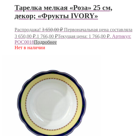
Тарелка мелкая «Роза» 25 см,
декор; «Фрукты IVORY»
Распродажа!
3 650,00
₽
Первоначальная цена составляла
3 650,00 ₽.
1 766,00
₽
Текущая цена: 1 766,00 ₽.
Артикул:
РОС0018
Подробнее
Нет в наличии