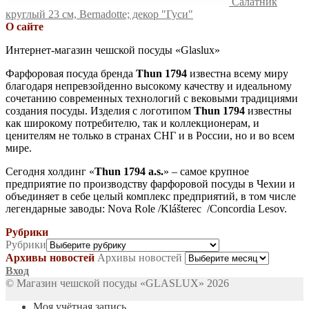
Салатник
круглый 23 см, Bernadotte; декор "Гуси"
О сайте
Интернет-магазин чешской посуды «Glaslux»
Фарфоровая посуда бренда
Thun 1794
известна всему миру
благодаря непревзойденно высокому качеству и идеальному
сочетанию современных технологий с вековыми традициями
создания посуды. Изделия с логотипом
Thun 1794
известны
как широкому потребителю, так и коллекционерам, и
ценителям не только в странах СНГ и в России, но и во всем
мире.
Сегодня холдинг «
Thun 1794 a.s.
» – самое крупное
предприятие по производству фарфоровой посуды в Чехии и
объединяет в себе целый комплекс предприятий, в том числе
легендарные заводы: Nova Role /Klášterec /Concordia Lesov.
Рубрики
Рубрики
Архивы новостей
Архивы новостей
Вход
© Магазин чешской посуды «GLASLUX» 2026
Моя учётная запись