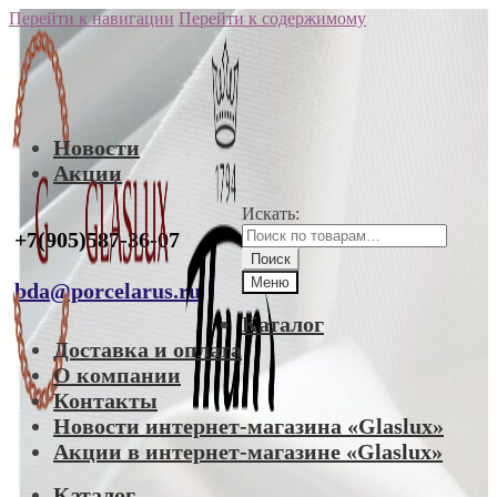
Перейти к навигации
Перейти к содержимому
Новости
Акции
Искать:
+7(905)587-36-07
Поиск
Меню
bda@porcelarus.ru
Каталог
Доставка и оплата
О компании
Контакты
Новости интернет-магазина «Glaslux»
Акции в интернет-магазине «Glaslux»
Каталог