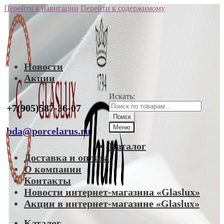
Перейти к навигации
Перейти к содержимому
Новости
Акции
Искать:
+7(905)587-36-07
Поиск
Меню
bda@porcelarus.ru
Каталог
Доставка и оплата
О компании
Контакты
Новости интернет-магазина «Glaslux»
Акции в интернет-магазине «Glaslux»
Каталог