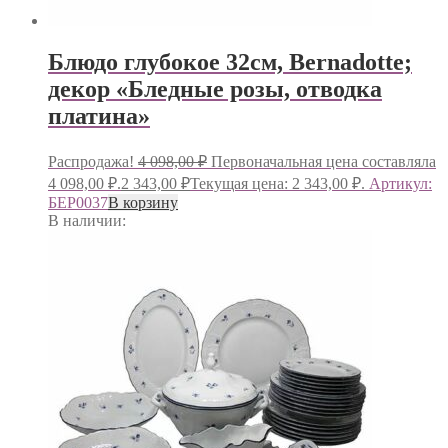
Блюдо глубокое 32см, Bernadotte;
декор «Бледные розы, отводка
платина»
Распродажа!
4 098,00
₽
Первоначальная цена составляла
4 098,00 ₽.
2 343,00
₽
Текущая цена: 2 343,00 ₽.
Артикул:
БЕР0037
В корзину
В наличии: