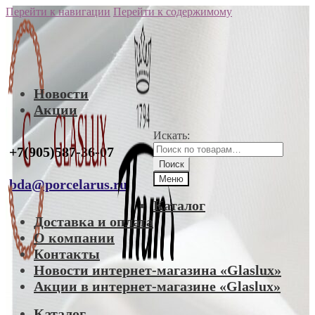
Перейти к навигации
Перейти к содержимому
Новости
Акции
Искать:
+7(905)587-36-07
Поиск
Меню
bda@porcelarus.ru
Каталог
Доставка и оплата
О компании
Контакты
Новости интернет-магазина «Glaslux»
Акции в интернет-магазине «Glaslux»
Каталог