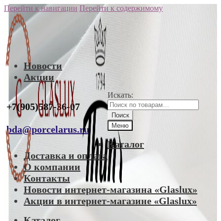
Перейти к навигации
Перейти к содержимому
Новости
Акции
Искать:
+7(905)587-36-07
Поиск
Меню
bda@porcelarus.ru
Каталог
Доставка и оплата
О компании
Контакты
Новости интернет-магазина «Glaslux»
Акции в интернет-магазине «Glaslux»
Каталог