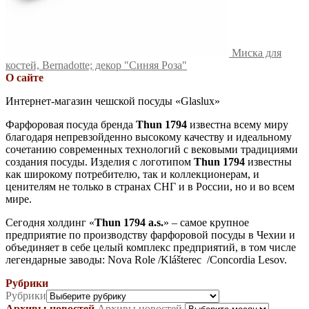
Миска для
костей, Bernadotte; декор "Синяя Роза"
О сайте
Интернет-магазин чешской посуды «Glaslux»
Фарфоровая посуда бренда
Thun 1794
известна всему миру
благодаря непревзойденно высокому качеству и идеальному
сочетанию современных технологий с вековыми традициями
создания посуды. Изделия с логотипом
Thun 1794
известны
как широкому потребителю, так и коллекционерам, и
ценителям не только в странах СНГ и в России, но и во всем
мире.
Сегодня холдинг «
Thun 1794 a.s.
» – самое крупное
предприятие по производству фарфоровой посуды в Чехии и
объединяет в себе целый комплекс предприятий, в том числе
легендарные заводы: Nova Role /Klášterec /Concordia Lesov.
Рубрики
Рубрики
Архивы новостей
Архивы новостей