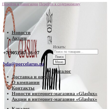
Перейти к навигации
Перейти к содержимому
Новости
Акции
Искать:
+7(905)587-36-07
Поиск
Меню
bda@porcelarus.ru
Каталог
Доставка и оплата
О компании
Контакты
Новости интернет-магазина «Glaslux»
Акции в интернет-магазине «Glaslux»
Каталог