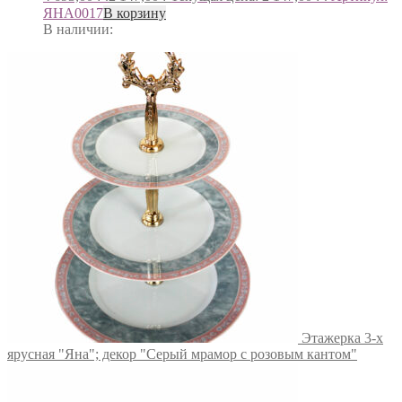
ЯНА0017
В корзину
В наличии:
Этажерка 3-х
ярусная "Яна"; декор "Серый мрамор с розовым кантом"