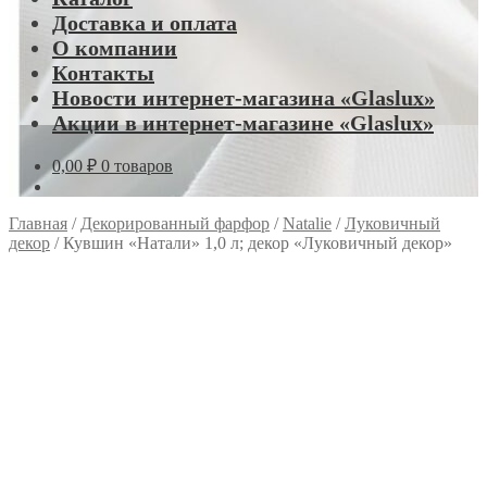
Доставка и оплата
О компании
Контакты
Новости интернет-магазина «Glaslux»
Акции в интернет-магазине «Glaslux»
0,00
₽
0 товаров
Главная
/
Декорированный фарфор
/
Natalie
/
Луковичный
декор
/
Кувшин «Натали» 1,0 л; декор «Луковичный декор»