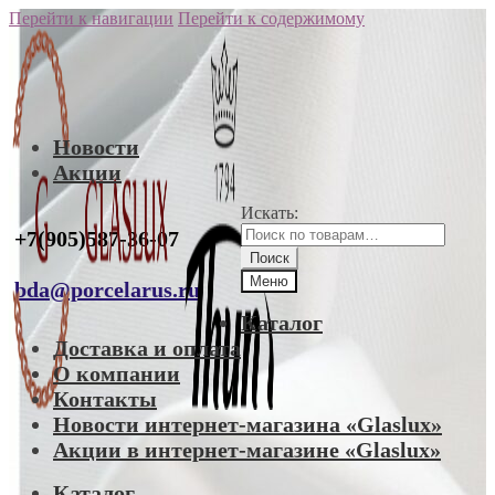
Перейти к навигации
Перейти к содержимому
Новости
Акции
Искать:
+7(905)587-36-07
Поиск
Меню
bda@porcelarus.ru
Каталог
Доставка и оплата
О компании
Контакты
Новости интернет-магазина «Glaslux»
Акции в интернет-магазине «Glaslux»
Каталог