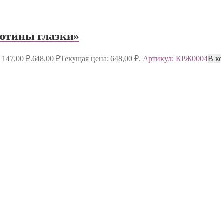
ютины глазки»
 147,00 ₽.
648,00
₽
Текущая цена: 648,00 ₽.
Артикул: КРЖ0004
В к