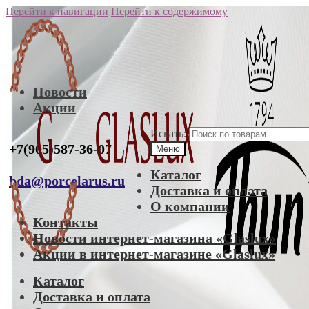
Перейти к навигации
Перейти к содержимому
Новости
Акции
Искать:
+7(905)587-36-07
Меню
Каталог
bda@porcelarus.ru
Доставка и оплата
О компании
Контакты
Новости интернет-магазина «Glaslux»
Акции в интернет-магазине «Glaslux»
Каталог
Доставка и оплата