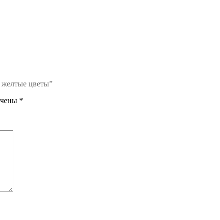
; желтые цветы”
ечены
*