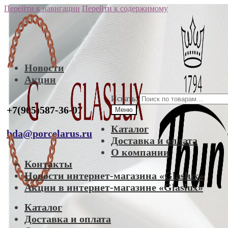
Перейти к навигации
Перейти к содержимому
Новости
Акции
Искать:
+7(905)587-36-07
Меню
Каталог
bda@porcelarus.ru
Доставка и оплата
О компании
Контакты
Новости интернет-магазина «Glaslux»
Акции в интернет-магазине «Glaslux»
Каталог
Доставка и оплата