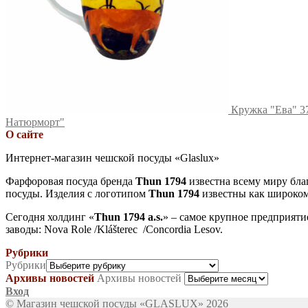
Кружка "Ева" 3
Натюрморт"
О сайте
Интернет-магазин чешской посуды «Glaslux»
Фарфоровая посуда бренда
Thun 1794
известна всему миру бла
посуды. Изделия с логотипом
Thun 1794
известны как широкому
Сегодня холдинг «
Thun 1794 a.s.
» – самое крупное предприяти
заводы: Nova Role /Klášterec /Concordia Lesov.
Рубрики
Рубрики
Архивы новостей
Архивы новостей
Вход
© Магазин чешской посуды «GLASLUX» 2026