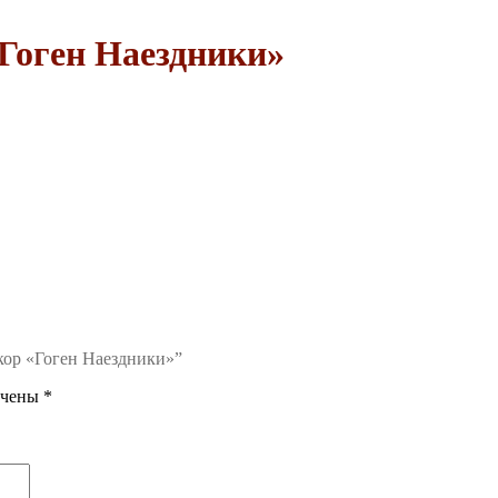
«Гоген Наездники»
екор «Гоген Наездники»”
ечены
*