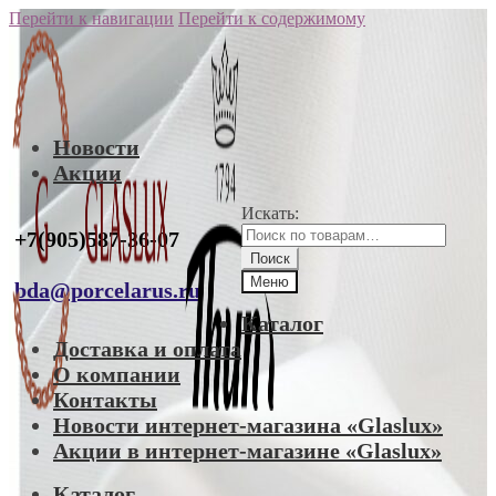
Перейти к навигации
Перейти к содержимому
Новости
Акции
Искать:
+7(905)587-36-07
Поиск
Меню
bda@porcelarus.ru
Каталог
Доставка и оплата
О компании
Контакты
Новости интернет-магазина «Glaslux»
Акции в интернет-магазине «Glaslux»
Каталог