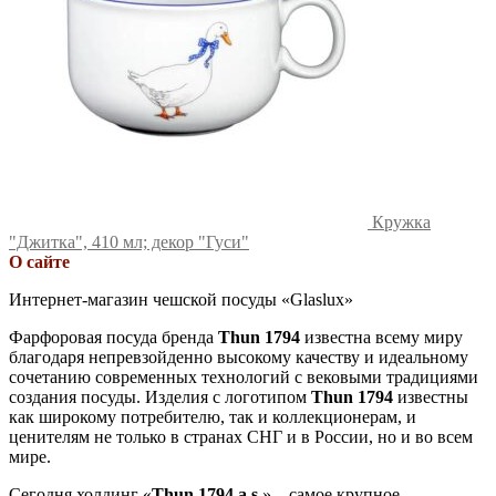
Кружка
"Джитка", 410 мл; декор "Гуси"
О сайте
Интернет-магазин чешской посуды «Glaslux»
Фарфоровая посуда бренда
Thun 1794
известна всему миру
благодаря непревзойденно высокому качеству и идеальному
сочетанию современных технологий с вековыми традициями
создания посуды. Изделия с логотипом
Thun 1794
известны
как широкому потребителю, так и коллекционерам, и
ценителям не только в странах СНГ и в России, но и во всем
мире.
Сегодня холдинг «
Thun 1794 a.s.
» – самое крупное