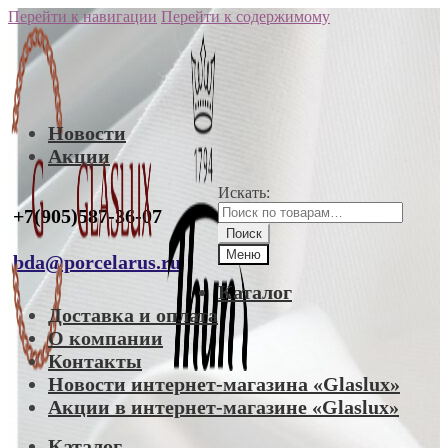
Перейти к навигации
Перейти к содержимому
Новости
Акции
Искать:
+7(905)587-36-07
Поиск
Меню
bda@porcelarus.ru
Каталог
Доставка и оплата
О компании
Контакты
Новости интернет-магазина «Glaslux»
Акции в интернет-магазине «Glaslux»
Каталог