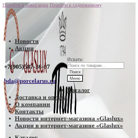
Перейти к навигации
Перейти к содержимому
Новости
Акции
Искать:
+7(905)587-36-07
Поиск
Меню
bda@porcelarus.ru
Каталог
Доставка и оплата
О компании
Контакты
Новости интернет-магазина «Glaslux»
Акции в интернет-магазине «Glaslux»
Каталог