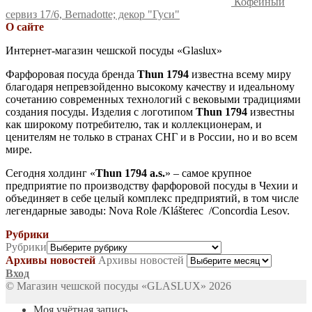
Кофейный
сервиз 17/6, Bernadotte; декор "Гуси"
О сайте
Интернет-магазин чешской посуды «Glaslux»
Фарфоровая посуда бренда
Thun 1794
известна всему миру
благодаря непревзойденно высокому качеству и идеальному
сочетанию современных технологий с вековыми традициями
создания посуды. Изделия с логотипом
Thun 1794
известны
как широкому потребителю, так и коллекционерам, и
ценителям не только в странах СНГ и в России, но и во всем
мире.
Сегодня холдинг «
Thun 1794 a.s.
» – самое крупное
предприятие по производству фарфоровой посуды в Чехии и
объединяет в себе целый комплекс предприятий, в том числе
легендарные заводы: Nova Role /Klášterec /Concordia Lesov.
Рубрики
Рубрики
Архивы новостей
Архивы новостей
Вход
© Магазин чешской посуды «GLASLUX» 2026
Моя учётная запись