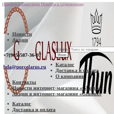
Перейти к навигации
Перейти к содержимому
Новости
Акции
Искать:
+7(905)587-36-07
Меню
Каталог
bda@porcelarus.ru
Доставка и оплата
О компании
Контакты
Новости интернет-магазина «Glaslux»
Акции в интернет-магазине «Glaslux»
Каталог
Доставка и оплата