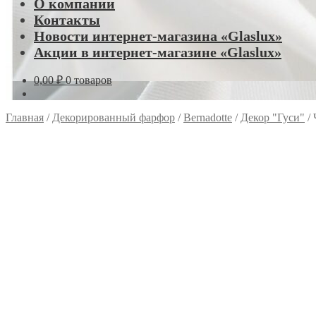
О компании
Контакты
Новости интернет-магазина «Glaslux»
Акции в интернет-магазине «Glaslux»
0,00
₽
0 товаров
Главная
/
Декорированный фарфор
/
Bernadotte
/
Декор "Гуси"
/