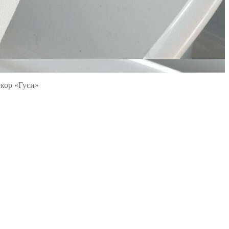
екор «Гуси»