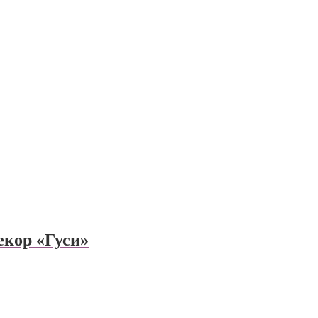
екор «Гуси»