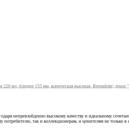
 220 мл, блюдце 155 мм, коническая высокая, Bernadotte; декор 
годаря непревзойденно высокому качеству и идеальному сочета
 потребителю, так и коллекционерам, и ценителям не только в с