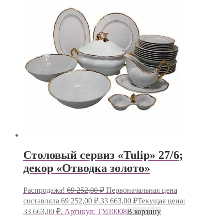
Столовый сервиз «Tulip» 27/6;
декор «Отводка золото»
Распродажа!
69 252,00
₽
Первоначальная цена
составляла 69 252,00 ₽.
33 663,00
₽
Текущая цена:
33 663,00 ₽.
Артикул: ТУЛ0008
В корзину