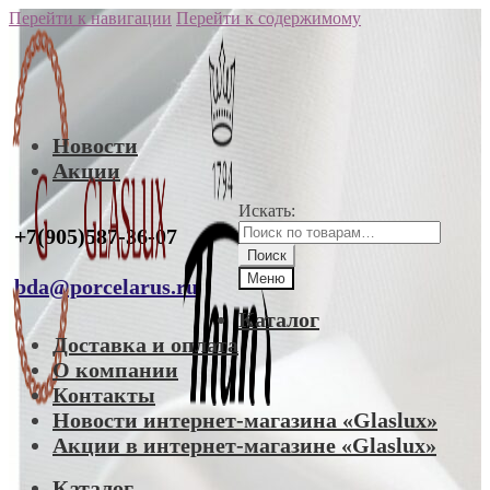
Перейти к навигации
Перейти к содержимому
Новости
Акции
Искать:
+7(905)587-36-07
Поиск
Меню
bda@porcelarus.ru
Каталог
Доставка и оплата
О компании
Контакты
Новости интернет-магазина «Glaslux»
Акции в интернет-магазине «Glaslux»
Каталог