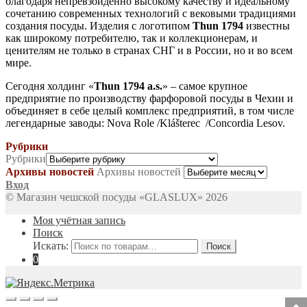
благодаря непревзойденно высокому качеству и идеальному
сочетанию современных технологий с вековыми традициями
создания посуды. Изделия с логотипом
Thun 1794
известны
как широкому потребителю, так и коллекционерам, и
ценителям не только в странах СНГ и в России, но и во всем
мире.
Сегодня холдинг «
Thun 1794 a.s.
» – самое крупное
предприятие по производству фарфоровой посуды в Чехии и
объединяет в себе целый комплекс предприятий, в том числе
легендарные заводы: Nova Role /Klášterec /Concordia Lesov.
Рубрики
Рубрики
Архивы новостей
Архивы новостей
Вход
© Магазин чешской посуды «GLASLUX» 2026
Моя учётная запись
Поиск
Искать:
Поиск
0