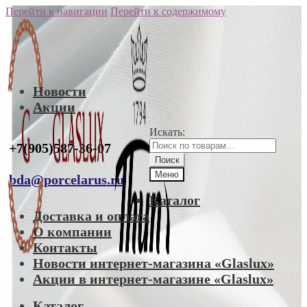
Перейти к навигации
Перейти к содержимому
Новости
Акции
Искать:
+7(905)587-36-07
Поиск
Меню
bda@porcelarus.ru
Каталог
Доставка и оплата
О компании
Контакты
Новости интернет-магазина «Glaslux»
Акции в интернет-магазине «Glaslux»
Каталог