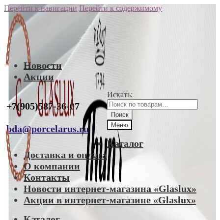
Перейти к навигации
Перейти к содержимому
Новости
Акции
Искать:
+7(905)587-36-07
Поиск
Меню
bda@porcelarus.ru
Каталог
Доставка и оплата
О компании
Контакты
Новости интернет-магазина «Glaslux»
Акции в интернет-магазине «Glaslux»
Каталог