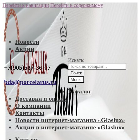
Перейти к навигации
Перейти к содержимому
Новости
Акции
Искать:
+7(905)587-36-07
Поиск
Меню
bda@porcelarus.ru
Каталог
Доставка и оплата
О компании
Контакты
Новости интернет-магазина «Glaslux»
Акции в интернет-магазине «Glaslux»
Каталог