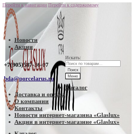
Перейти к навигации
Перейти к содержимому
Новости
Акции
Искать:
+7(905)587-36-07
Поиск
Меню
bda@porcelarus.ru
Каталог
Доставка и оплата
О компании
Контакты
Новости интернет-магазина «Glaslux»
Акции в интернет-магазине «Glaslux»
Каталог