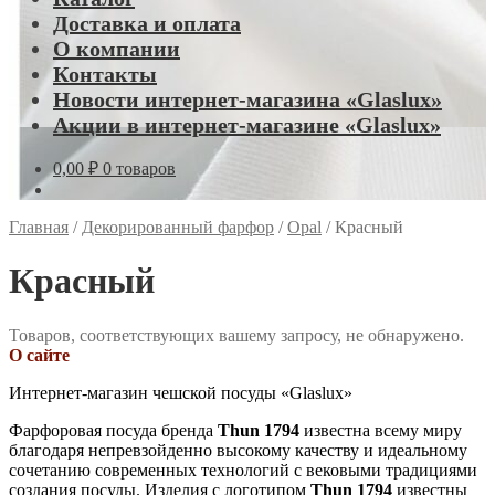
Доставка и оплата
О компании
Контакты
Новости интернет-магазина «Glaslux»
Акции в интернет-магазине «Glaslux»
0,00
₽
0 товаров
Главная
/
Декорированный фарфор
/
Opal
/
Красный
Красный
Товаров, соответствующих вашему запросу, не обнаружено.
О сайте
Интернет-магазин чешской посуды «Glaslux»
Фарфоровая посуда бренда
Thun 1794
известна всему миру
благодаря непревзойденно высокому качеству и идеальному
сочетанию современных технологий с вековыми традициями
создания посуды. Изделия с логотипом
Thun 1794
известны