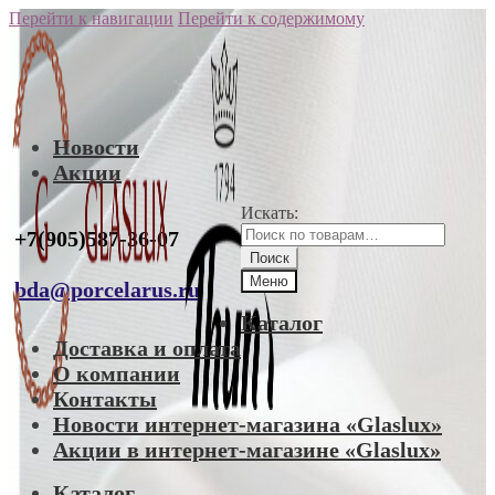
Перейти к навигации
Перейти к содержимому
Новости
Акции
Искать:
+7(905)587-36-07
Поиск
Меню
bda@porcelarus.ru
Каталог
Доставка и оплата
О компании
Контакты
Новости интернет-магазина «Glaslux»
Акции в интернет-магазине «Glaslux»
Каталог