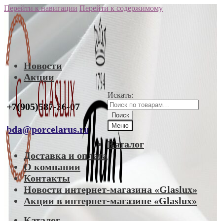
Перейти к навигации
Перейти к содержимому
Новости
Акции
Искать:
+7(905)587-36-07
Поиск
Меню
bda@porcelarus.ru
Каталог
Доставка и оплата
О компании
Контакты
Новости интернет-магазина «Glaslux»
Акции в интернет-магазине «Glaslux»
Каталог