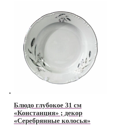
Блюдо глубокое 31 см
«Констанция» ; декор
«Серебрянные колосья»