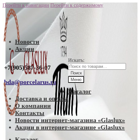
Перейти к навигации
Перейти к содержимому
Новости
Акции
Искать:
+7(905)587-36-07
Поиск
Меню
bda@porcelarus.ru
Каталог
Доставка и оплата
О компании
Контакты
Новости интернет-магазина «Glaslux»
Акции в интернет-магазине «Glaslux»
Каталог